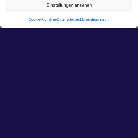
Einstellungen ansehen
Cookie-Richtlinie
Datenschutzerklärung
Impressum
DIE LÖSUNGEN VON M.A.L.
SOLUTION MACHEN IHREN
AUSSENHANDEL RECHTSSICHER.
Ihr professioneller Partner für
Zolltarifierung!